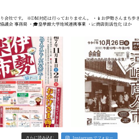
り会社です。
※DM対応は行っておりません。
・📱お伊勢さんまち歩きチ
協議会 事務局
・🎓皇學館大学地域連携事業
・📈商店街活性化 ほか
Instagram でフォロー
さらに読み込む