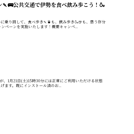
🍡🚌公共交通で伊勢を食べ飲み歩こう！🍶
り回して、食べ歩き🍡🍵も、飲み歩き🍶🍺も、思う存分
ンペーンを実施いたします！概要キャンペ...
、1月21日(土)15時30分には正常にご利用いただける状態
ます。既にインストール済のお...