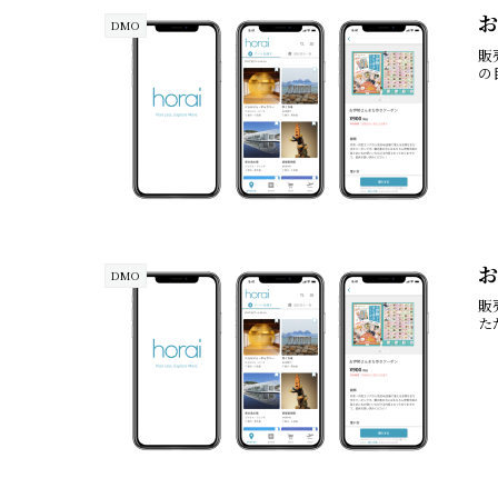
お
DMO
販
の
DMO
販
た