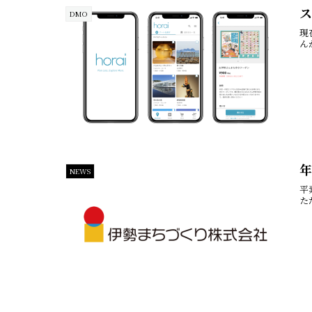
ス
DMO
現
ん
NEWS
平
た