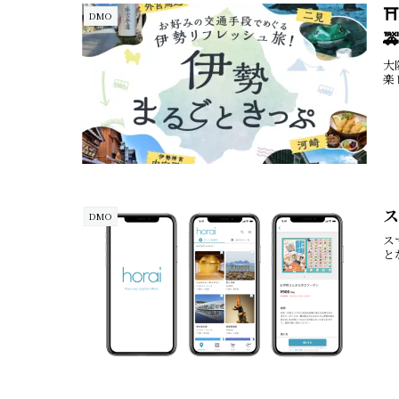
⛩
DMO

大
楽
ス
DMO
ス
と