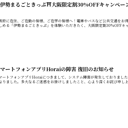
伊勢まるごときっぷ⛩大阪限定割30%OFFキャンペーン

阪府に在住、ご在勤の皆様、ご在学の皆様へ！電車やバスなど公共交通をお得に乗
しめる「伊勢まるごときっぷ」を体験いただきたく、大阪限定割30%OFFキャ
マートフォンアプリHoraiの障害 復旧のお知らせ
マートフォンアプリHoraiにつきまして、システム障害が発生しておりましたが
なりました。多大なるご迷惑をお掛けしましたこと、心より深くお詫び申し上げ