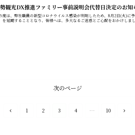
伊勢観光DX推進ファミリー事前説明会代替日決定のお知
の度は、弊社職員の新型コロナウイルス感染が判明したため、8月2日(火)に
」を延期することとなり、皆様へは、多大なるご迷惑とご心配をおかけしました
次のページ
前
次
1
2
3
4
…
10
へ
へ