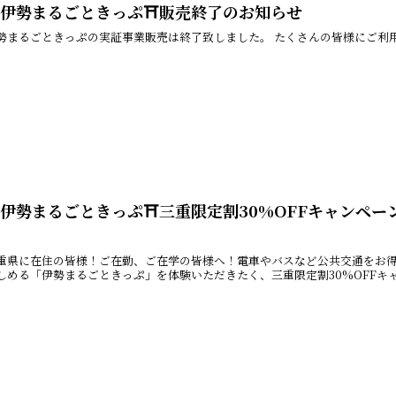
⛩伊勢まるごときっぷ⛩販売終了のお知らせ
勢まるごときっぷの実証事業販売は終了致しました。 たくさんの皆様にご利
伊勢まるごときっぷ⛩三重限定割30%OFFキャンペーン

重県に在住の皆様！ご在勤、ご在学の皆様へ！電車やバスなど公共交通をお得に乗
しめる「伊勢まるごときっぷ」を体験いただきたく、三重限定割30%OFFキャ