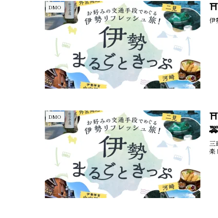
DMO
伊
⛩
DMO

三
楽