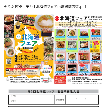
チラシPDF：
第2回 北海道フェアin高柳商店街.pdf